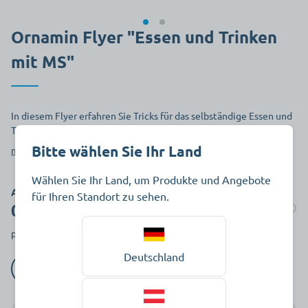
Ornamin Flyer "Essen und Trinken
mit MS"
In diesem Flyer erfahren Sie Tricks für das selbständige Essen und
Trinken mit MS.
Bitte wählen Sie Ihr Land
mehr anzeigen
Wählen Sie Ihr Land, um Produkte und Angebote
Art.-Nr. 805512
für Ihren Standort zu sehen.
0,00 €
Auf Lager
pro Stück zzgl. MwSt.
Deutschland
Wählen Sie die Verpackungseinheit