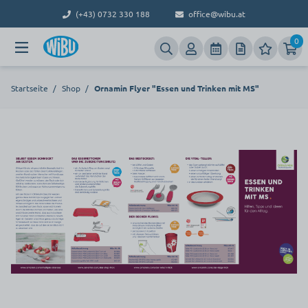
(+43) 0732 330 188
office@wibu.at
0
Startseite
/
Shop
/
Ornamin Flyer "Essen und Trinken mit MS"