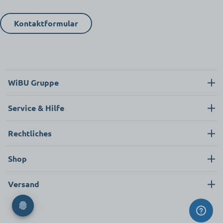
Kontaktformular
WiBU Gruppe
Über uns
Service & Hilfe
Karriere
Kontakt
Rechtliches
Neukunde
Impressum
Shop
FAQ
Datenschutz
Pflege & Hygiene
Versand
AGB
Bekleidung & Textilien
Ersatzteile