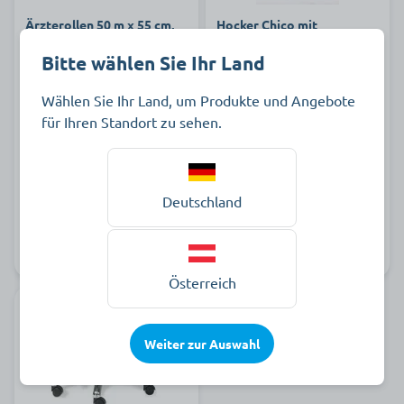
Ärzterollen 50 m x 55 cm,
Hocker Chico mit
weiß, 2-lagig
Kunstledersitzfläche
Bitte wählen Sie Ihr Land
Wählen Sie Ihr Land, um Produkte und Angebote
74,39 €
67,99 €
für Ihren Standort zu sehen.
Karton à 9 Stück zzgl. MwSt.
pro Stück zzgl. MwSt.
Deutschland
Art.-Nr.
Auf Lager
Art.-Nr.
Auf Lager
801668
C803334
Österreich
Weiter zur Auswahl