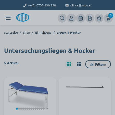
(+43) 0732 330 188
office@wibu.at
0
Startseite
/
Shop
/
Einrichtung
/
Liegen & Hocker
Untersuchungsliegen & Hocker
5 Artikel
Filtern