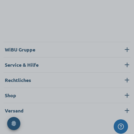
WiBU Gruppe
Über uns
Service & Hilfe
Karriere
Kontakt
Rechtliches
Neukunde
Impressum
Shop
FAQ
Datenschutz
Pflege & Hygiene
Versand
AGB
Bekleidung & Textilien
Ersatzteile