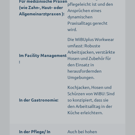
Für medizinische Praxen
pflegeleicht ist und den
(wie Zahn-, Haut- oder
Ansprüchen eines
Allgemeinarztpraxen ):
dynamischen
Praxisalltags gerecht
wird.
Die WiBUplus Workwear
umfasst: Robuste
Arbeitsjacken, verstärkte
Im Facility Management
Hosen und Zubehör für
:
den Einsatz in
herausfordernden
Umgebungen.
Kochjacken, Hosen und
Schürzen von WiBU: Sind
In der Gastronomie:
so konzipiert, dass sie
den Arbeitsalltag in der
Küche erleichtern.
In der Pflege/ In
Auch bei hohen