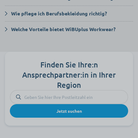
Kasacks und Hosen aus atmungsaktiven, pflegeleichten
Wie pflege ich Berufsbekleidung richtig?
Materialien bieten Bewegungsfreiheit und erfüllen die hohen
Hygienestandards im Pflegealltag.
Die Kleidung von WiBU ist bei hohen Temperaturen waschbar und
Welche Vorteile bietet WiBUplus Workwear?
bleibt auch nach häufigem Waschen formstabil.
Die WiBUplus Workwear ist besonders strapazierfähig und bietet
gleichzeitig hohen Tragekomfort, selbst bei körperlich
anspruchsvollen Tätigkeiten.
Finden Sie Ihre:n
Ansprechpartner:in in Ihrer
Region
Jetzt suchen