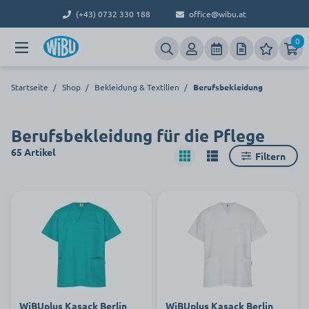
(+43) 0732 330 188
office@wibu.at
0
Startseite
/
Shop
/
Bekleidung & Textilien
/
Berufsbekleidung
Berufsbekleidung für die Pflege
65 Artikel
Filtern
WiBUplus Kasack Berlin
WiBUplus Kasack Berlin