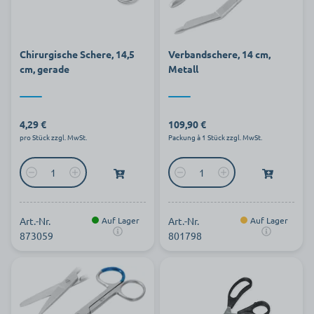
Chirurgische Schere, 14,5
Verbandschere, 14 cm,
cm, gerade
Metall
4,29 €
109,90 €
pro Stück zzgl. MwSt.
Packung à 1 Stück zzgl. MwSt.
Art.-Nr.
Auf Lager
Art.-Nr.
Auf Lager
873059
801798