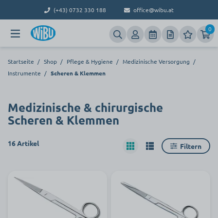
(+43) 0732 330 188
office@wibu.at
0
Startseite
/
Shop
/
Pflege & Hygiene
/
Medizinische Versorgung
/
Instrumente
/
Scheren & Klemmen
Medizinische & chirurgische
Scheren & Klemmen
16 Artikel
Filtern