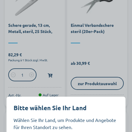
Schere gerade, 13 cm,
Einmal Verbandschere
Metall, steril, 25 Stück,
steril (20er-Pack)
82,29 €
Packung à 1 Stück zzgl. MwSt.
ab 30,99 €
zur Produktauswahl
Art.-Nr.
Auf Lager
801797
Auf Lager
Bitte wählen Sie Ihr Land
Wählen Sie Ihr Land, um Produkte und Angebote
für Ihren Standort zu sehen.