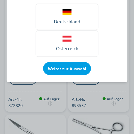
Deutschland
Haushaltsschere 15 cm
Iris-Faden-Schere, gerade,
10 cm
Österreich
5,99 €
11,89 €
pro Stück zzgl. MwSt.
pro Stück zzgl. MwSt.
Weiter zur Auswahl
Art.-Nr.
Auf Lager
Art.-Nr.
Auf Lager
872820
893537