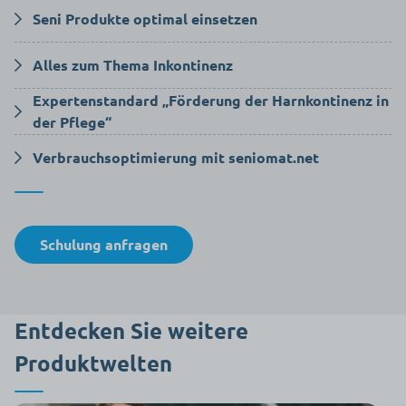
Seni Produkte optimal einsetzen
In dieser Schulung erhalten Sie ausführliche Informationen über
Alles zum Thema Inkontinenz
das Produktsortiment von Seni, unter anderem über die
Herstellungstechnik, Materialien, Eigenschaften,
Expertenstandard „Förderung der Harnkontinenz in
Das Seminar vermittelt Wissen über Inkontinenz, deren Formen
Einsatzmöglichkeiten und praktische Tipps zu Anlegetechniken.
der Pflege“
und Stufen sowie mögliche Therapiearten und den Einsatz von
Hilfsmitteln.
Das Seminar zeigt mit Beispielen die wichtigsten Grundsätze des
Verbrauchsoptimierung mit seniomat.net
Expertenstandards „Förderung der Harnkontinenz in der Pflege“
und hilft Ihnen bei der praktischen Umsetzung.
Die wichtigsten Grundsätze der Verbrauchsoptimierung bei der
Inkontinenzversorgung sowie die Funktionen der Webanwendung
seniomat.net werden erläutert.
Schulung anfragen
Entdecken Sie weitere
Produktwelten