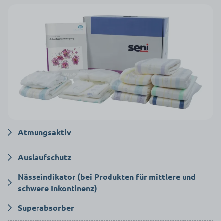
Atmungsaktiv
Die Außenschicht der Produkte wird aus einem speziellen,
Auslaufschutz
atmungsaktiven Material hergestellt. Atmungsaktive Produkte
unterstützen die Hautgesundheit und reduzieren das Risiko von
Nässeindikator (bei Produkten für mittlere und
Elastische Seitenbündchen aus speziellem,
Wundliegen und Dekubitus.
schwere Inkontinenz)
flüssigkeitsabweisendem Vliesstoff bieten Schutz vor dem
Auslaufen. Beim Anlegen eines Produkts mit seitlichen
Der Nässeindikator verändert sich beim Kontakt mit Feuchtigkeit
Superabsorber
Auslaufsperren passen sich die Seitenbündchen exakt an die
im Inneren des Produktes. Die gelben Streifen verändern ihre
Körperform an und verhindern dadurch Austreten des Urins.