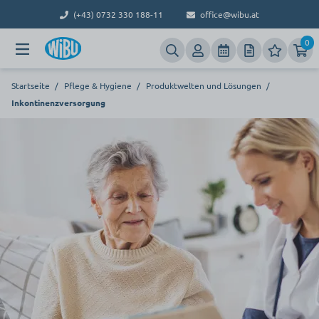
(+43) 0732 330 188-11
office@wibu.at
0
Startseite
/
Pflege & Hygiene
/
Produktwelten und Lösungen
/
Inkontinenzversorgung