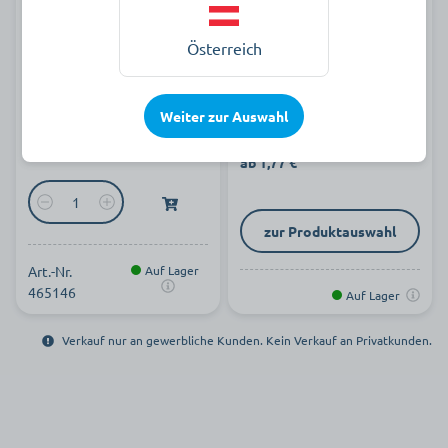
Gerstenkornhandtuch, 50 x
Microfasertuch
Österreich
100 cm, weiß
Weiter zur Auswahl
2,19 €
pro Stück zzgl. MwSt.
ab 1,77 €
zur Produktauswahl
Art.-Nr.
Auf Lager
465146
Auf Lager
Verkauf nur an gewerbliche Kunden. Kein Verkauf an Privatkunden.