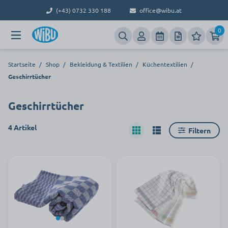
(+43) 0732 330 188
office@wibu.at
0
Startseite
/
Shop
/
Bekleidung & Textilien
/
Küchentextilien
/
Geschirrtücher
Geschirrtücher
4 Artikel
Filtern