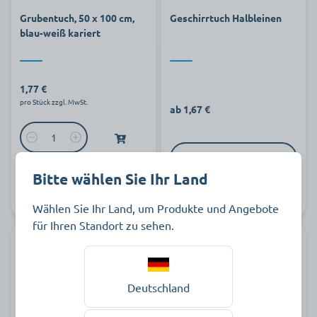
Grubentuch, 50 x 100 cm,
Geschirrtuch Halbleinen
blau-weiß kariert
1,77 €
pro Stück zzgl. MwSt.
ab 1,67 €
zur Produktauswahl
Bitte wählen Sie Ihr Land
Art.-Nr.
Auf Lager
486928
Auf Lager
Wählen Sie Ihr Land, um Produkte und Angebote
für Ihren Standort zu sehen.
Deutschland