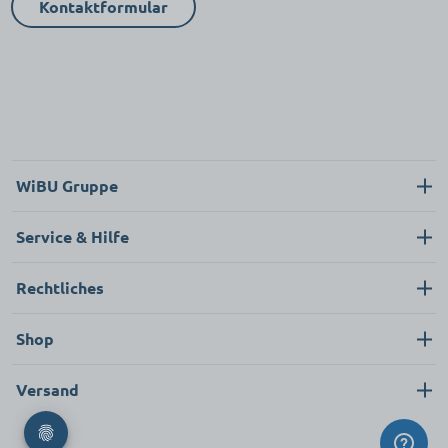
Kontaktformular
WiBU Gruppe
Über uns
Service & Hilfe
Karriere
Kontakt
Rechtliches
Neukunde
Impressum
Shop
FAQ
Datenschutz
Pflege & Hygiene
Versand
AGB
Bekleidung & Textilien
Ersatzteile