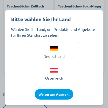
Taschentücher Zelltuch
Taschentücher-Box, 4-lagig
Bitte wählen Sie Ihr Land
Wählen Sie Ihr Land, um Produkte und Angebote
4,55 €
58,39 €
für Ihren Standort zu sehen.
Packung à 15 Stück zzgl. MwSt.
Karton à 24 Stück zzgl. MwSt.
Deutschland
Art.-Nr.
Auf Lager
Art.-Nr.
Auf Lager
862664
812463
Österreich
Verkauf nur an gewerbliche Kunden. Kein Verkauf an Privatkunden.
Sie haben Fragen zu unserem Sortiment? Wir beraten Sie gern!
Weiter zur Auswahl