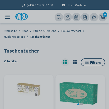
(+43) 0732 330 188
office@wibu.at
0
Startseite
/
Shop
/
Pflege & Hygiene
/
Hauswirtschaft
/
Hygienepapiere
/
Taschentücher
Taschentücher
2 Artikel
Filtern