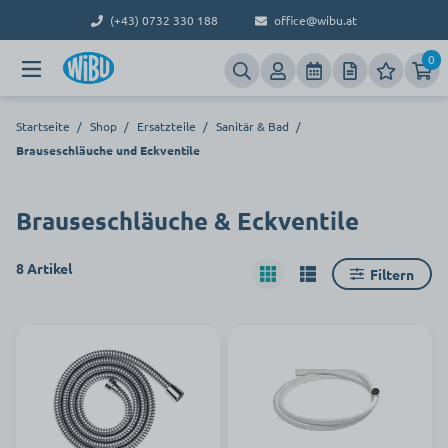
(+43) 0732 330 188
office@wibu.at
0
Startseite
/
Shop
/
Ersatzteile
/
Sanitär & Bad
/
Brauseschläuche und Eckventile
Brauseschläuche & Eckventile
8 Artikel
Filtern