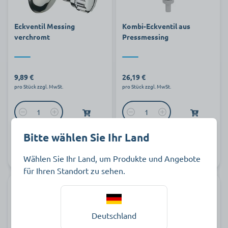
Eckventil Messing
Kombi-Eckventil aus
verchromt
Pressmessing
9,89 €
26,19 €
pro Stück zzgl. MwSt.
pro Stück zzgl. MwSt.
Bitte wählen Sie Ihr Land
Art.-Nr.
Auf Lager
Art.-Nr.
Auf Lager
Wählen Sie Ihr Land, um Produkte und Angebote
371506
326555
für Ihren Standort zu sehen.
Deutschland