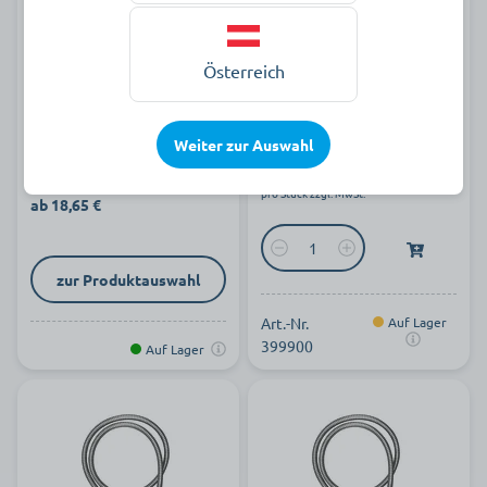
Kunststoff-
Universal Brauseschlauch
Österreich
Brauseschlauch Silverclean
1,25 m
Weiter zur Auswahl
13,65 €
pro Stück zzgl. MwSt.
ab 18,65 €
zur Produktauswahl
Art.-Nr.
Auf Lager
399900
Auf Lager