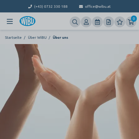
(+43) 0732 330 188
office@wibu.at
0
Startseite
/
Über WiBU
/
Über uns