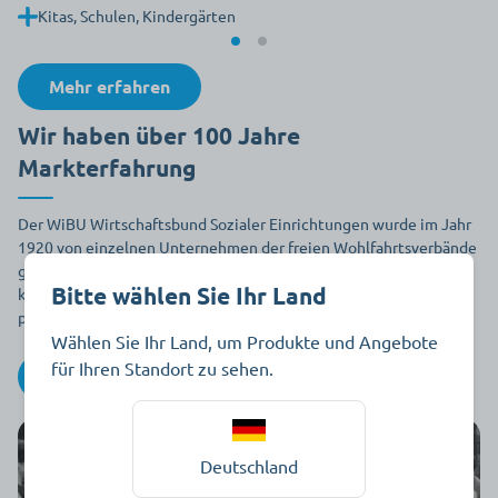
Kitas, Schulen, Kindergärten
Mehr erfahren
Wir haben über 100 Jahre
Markterfahrung
Der WiBU Wirtschaftsbund Sozialer Einrichtungen wurde im Jahr
1920 von einzelnen Unternehmen der freien Wohlfahrts­verbände
gegründet. Die damalige Aufgabe ist bis heute Programm: durch
Bitte wählen Sie Ihr Land
konzentrierte Großeinkäufe eine gute, schnelle und
preisgünstige Warenversorgung zu sichern.
Wählen Sie Ihr Land, um Produkte und Angebote
für Ihren Standort zu sehen.
Mehr erfahren
Deutschland