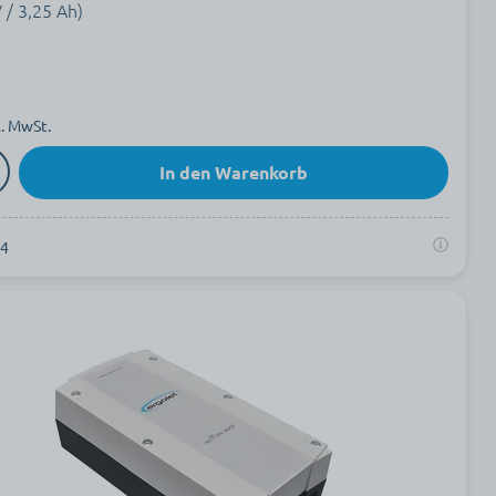
 / 3,25 Ah)
l. MwSt.
In den Warenkorb
44