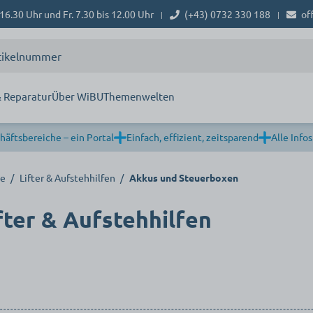
16.30 Uhr und Fr. 7.30 bis 12.00 Uhr
(+43) 0732 330 188
of
|
|
 Reparatur
Über WiBU
Themenwelten
häftsbereiche – ein Portal
Einfach, effizient, zeitsparend
Alle Infos
le
/
Lifter & Aufstehhilfen
/
Akkus und Steuerboxen
fter & Aufstehhilfen