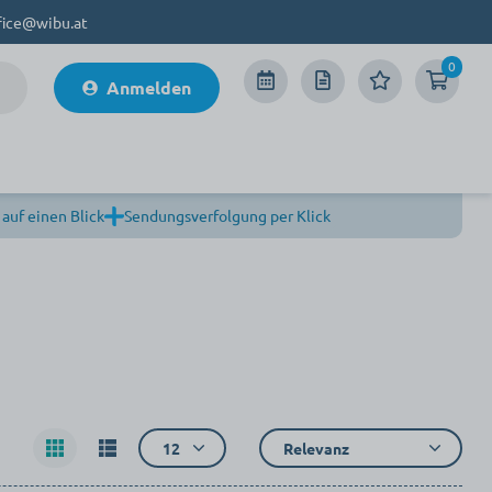
fice@wibu.at
0
Anmelden
 auf einen Blick
Sendungsverfolgung per Klick
12
Relevanz