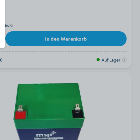
l. MwSt.
In den Warenkorb
00
Auf Lager