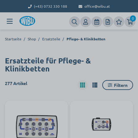
(+43) 0732 330 188
office@wibu.at
0
Startseite
/
Shop
/
Ersatzteile
/
Pflege- & Klinikbetten
Ersatzteile für Pflege- &
Klinikbetten
277 Artikel
Filtern