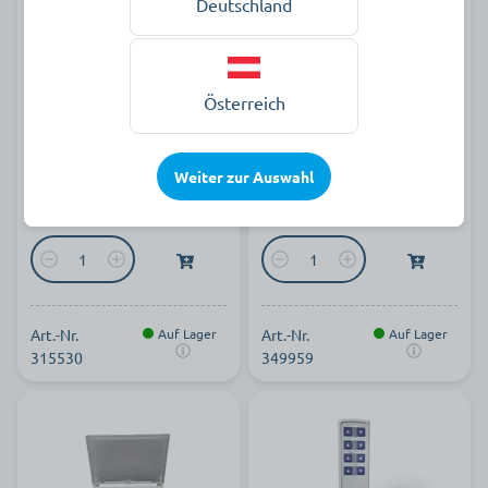
Deutschland
Handschalter für Klinikbett
Handschalter für Klinikbett
Seta Stiegelmeyer
Stiegelmeyer Seta
Österreich
Weiter zur Auswahl
173,90 €
107,90 €
pro Stück zzgl. MwSt.
pro Stück zzgl. MwSt.
Art.-Nr.
Auf Lager
Art.-Nr.
Auf Lager
315530
349959