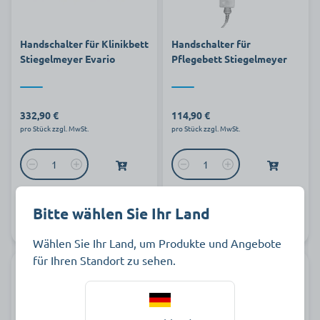
Handschalter für Klinikbett
Handschalter für
Stiegelmeyer Evario
Pflegebett Stiegelmeyer
332,90 €
114,90 €
pro Stück zzgl. MwSt.
pro Stück zzgl. MwSt.
Bitte wählen Sie Ihr Land
Art.-Nr.
Auf Lager
Art.-Nr.
Auf Lager
337793
334600
Wählen Sie Ihr Land, um Produkte und Angebote
für Ihren Standort zu sehen.