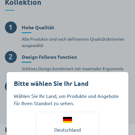
Kollektion
Hohe Qualität
Alle Produkte sind nach definierten Qualitätskriterien
ausgewählt
Design follows function
Schönes Design kombiniert mit maximaler Ergonomie
und Funktionalität
Bitte wählen Sie Ihr Land
Tolles Preis-Leistungs-Verhältnis
Wählen Sie Ihr Land, um Produkte und Angebote
Dank langjähriger partnerschaftlicher Verbindungen zu
für Ihren Standort zu sehen.
den Herstellern
Unsere Qualitätskriterien
Deutschland