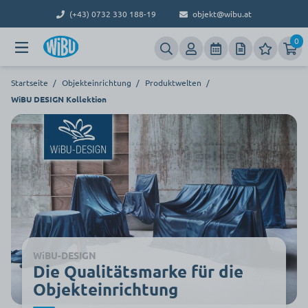
(+43) 0732 330 188-19
objekt@wibu.at
0
Startseite
/
Objekteinrichtung
/
Produktwelten
/
WiBU DESIGN Kollektion
WiBU-DESIGN
Die Qualitätsmarke für die
Objekteinrichtung