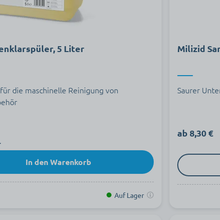
nklarspüler, 5 Liter
Milizid Sa
 für die maschinelle Reinigung von
Saurer Unte
behör
ab 8,30 €
.
In den Warenkorb
Auf Lager