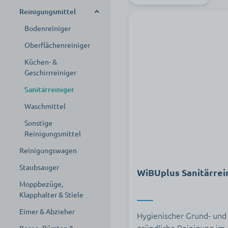
Überschuhe
Handpflege
Desinfektionsmittelsp
Reinigungsmittel
Sonstige
Händedesinfektions
ender
Handschuhe
mittel
Haarpflege
Bodenreiniger
Desinfektionszubehör
Hautdesinfektionsmi
Desinfektionsmittels
Mundpflege
Oberflächenreiniger
ttel
pender Wand
Sterilisation
Gesichtspflege
Küchen- &
Flächendesinfektion
Desinfektionsmittels
Geschirrreiniger
pender stehend
Haarentfernung
Instrumentendesinfe
Flächendesinfektio
Sanitärreiniger
ktion
Desinfektionsmittels
nsmittel
Körperpflege
pender Zubehör
Waschmittel
Desinfektionswasch
Flächendesinfektio
Körperreinigung
mittel
nstücher
Sonstige
Kulturtaschen
Reinigungsmittel
Reinigungswagen
Staubsauger
WiBUplus Sanitärrei
Moppbezüge,
Klapphalter & Stiele
Eimer & Abzieher
Hygienischer Grund- und 
gründliche Reinigung im 