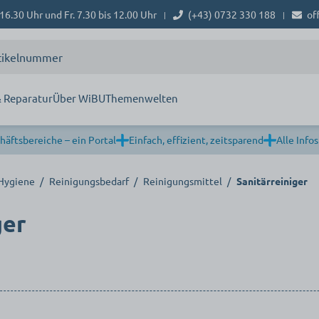
16.30 Uhr und Fr. 7.30 bis 12.00 Uhr
(+43) 0732 330 188
of
|
|
 Reparatur
Über WiBU
Themenwelten
häftsbereiche – ein Portal
Einfach, effizient, zeitsparend
Alle Infos
 Hygiene
/
Reinigungsbedarf
/
Reinigungsmittel
/
Sanitärreiniger
ger