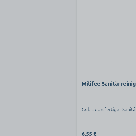
Milifee Sanitärreini
Gebrauchsfertiger Sanitär
6,55 €