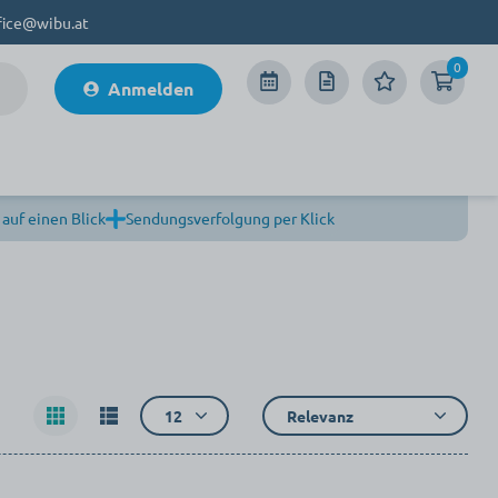
fice@wibu.at
0
Anmelden
 auf einen Blick
Sendungsverfolgung per Klick
12
Relevanz