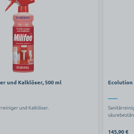
ger und Kalklöser, 500 ml
Ecolution 
reiniger und Kalklöser.
Sanitärreini
säurebestän
145,90 €