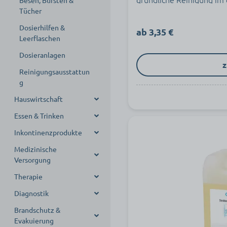
Besen, Bürsten &
Tücher
Dosierhilfen &
ab 3,35 €
Leerflaschen
Dosieranlagen
z
Reinigungsausstattun
g
Hauswirtschaft
Essen & Trinken
Spendersysteme
Inkontinenzprodukte
Hygienepapiere
Besteck
Rollenhandtuchspen
der
Medizinische
Damenhygiene
Bretter
Ableitende
Rollenhandtuchpapi
Versorgung
Inkontinenzprodukte
Falthandtuchspender
er
Hauswirtschaftlicher
Teller & Schüsseln
Therapie
Bedarf
Aufsaugende
Medikamentenverteil
Toilettenpapierspen
Falthandtücher
Trinkbecher & Tassen
Inkontinenzprodukte
ung
der
Diagnostik
Abfallentsorgung
Lagerungshilfen
Compactrollen-
Duftspender &
Thermoskannen
Stuhl- & Bettschutz
Erste Hilfe
Toilettenpapier
Raumspray
Diabetesversorgung
Brandschutz &
Wäschever- &
Wärme- &
Antigen Schnelltests
Entsorgungsboxen
Lagerungskissen
Essschürzen
Evakuierung
entsorgung
Entsorgungssysteme
Wundversorgung
Kältetherapie
Jumbo-
Medikamentendispe
Stethoskope
Abfallsammler
Lagerungsrollen