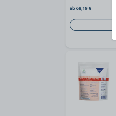
ab 68,19 €
z