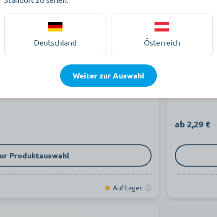
Deutschland
Österreich
ch Objekt
Walkfrott
Weiter zur Auswahl
us Walkfrottier mit Baumwollbordüre
Hochwertigr
ab 2,29 €
ur Produktauswahl
Auf Lager