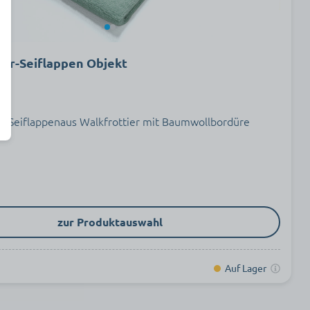
ier-Seiflappen Objekt
s Seiflappenaus Walkfrottier mit Baumwollbordüre
zur Produktauswahl
Auf Lager