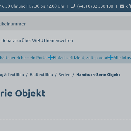
16.30 Uhr und Fr. 7.30 bis 12.00 Uhr
(+43) 0732 330 188
of
|
|
 Reparatur
Über WiBU
Themenwelten
häftsbereiche – ein Portal
Einfach, effizient, zeitsparend
Alle Infos
g & Textilien
/
Badtextilien
/
Serien
/
Handtuch-Serie Objekt
rie Objekt