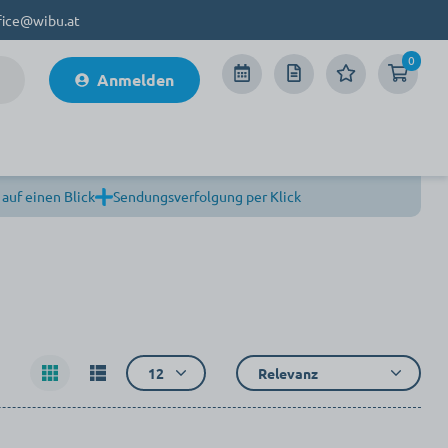
fice@wibu.at
0
Anmelden
 auf einen Blick
Sendungsverfolgung per Klick
12
Relevanz