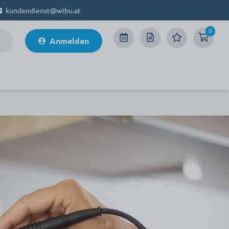
kundendienst@wibu.at
0
Anmelden