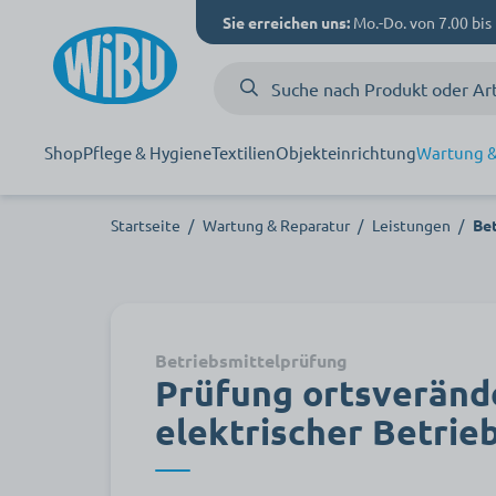
Sie erreichen uns:
Mo.-Do. von 7.00 bis 
Shop
Pflege & Hygiene
Textilien
Objekteinrichtung
Wartung &
Startseite
/
Wartung & Reparatur
/
Leistungen
/
Be
Betriebsmittelprüfung
Prüfung ortsveränd
elektrischer Betrie