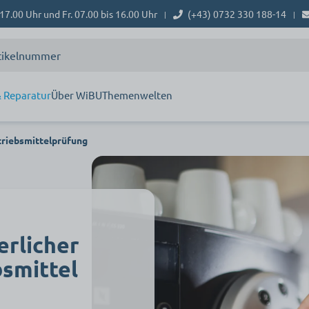
17.00 Uhr und Fr. 07.00 bis 16.00 Uhr
(+43) 0732 330 188-14
|
|
 Reparatur
Über WiBU
Themenwelten
triebsmittelprüfung
erlicher
bsmittel