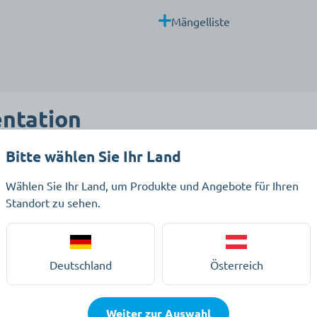
Mängelliste
ntation
Bitte wählen Sie Ihr Land
er Prüfung
Wählen Sie Ihr Land, um Produkte und Angebote für Ihren
Standort zu sehen.
zeichnis, A0-Kurve sowie Betriebsmittelprüfung klar strukturi
r-, Prüf- und Wartungstermine online im Kunden-Account jederze
Deutschland
Österreich
Weiter zur Auswahl