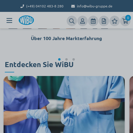
04. - 05.11.2026 in Weimar
(+49) 04102 483-8 280
info@wibu-gruppe.de
zur Anmeldung
Expertentag
0
Über 100 Jahre Markterfahrung
Entdecken Sie WiBU