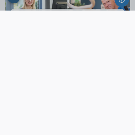
Werde Teil von WiBU
Lust auf einen spannenden und zukunftssicheren
Arbeitsplatz, der dazu auch noch sinnstiftend ist?
Kommen Sie ins WiBU Team und gestalten Sie die
Zukunft der Pflege und Betreuung mit.
Offene Stellen
Unsere Benefits
WiBU Standorte & Ausstellungen
Mit unseren Standorten, Ausstellungen und Technik- &
Logistikzentrum sind wir für Sie bundesweit in Ihrer Nähe:
Ahrensburg bei Hamburg