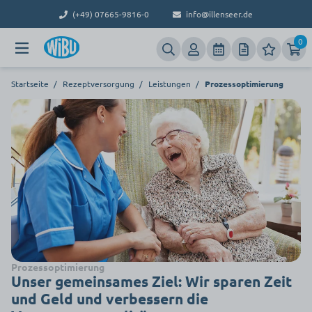
(+49) 07665-9816-0
info@illenseer.de
0
Startseite
/
Rezeptversorgung
/
Leistungen
/
Prozessoptimierung
Prozessoptimierung
Unser gemeinsames Ziel: Wir sparen Zeit
und Geld und verbessern die