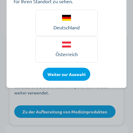
für Ihren Standort zu sehen.
Deutschland
Reparatur
Akku-Aufbereitung
Österreich
Bei hochwertigen Markenakkus und Akkus von älteren
Geräten lohnt sich oft eine Aufbereitung. Hier leisten
wir einen aktiven Beitrag zum Umweltschutz, indem
Weiter zur Auswahl
wir einen professionellen Zellenaustausch durchführen.
Gehäuse und elektronische Komponenten werden
weiter verwendet.
Zu der Aufbereitung von Medizinprodukten