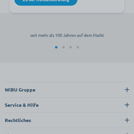
seit mehr als 100 Jahren auf dem Markt
WiBU Gruppe
Über uns
Service & Hilfe
Karriere
Kontakt
Rechtliches
News
Neukunde
Impressum