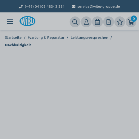
(+49) 04102 483- 3 281
service@wibu-gruppe.de
0
Startseite
/
Wartung & Reparatur
/
Leistungsversprechen
/
Nachhaltigkeit