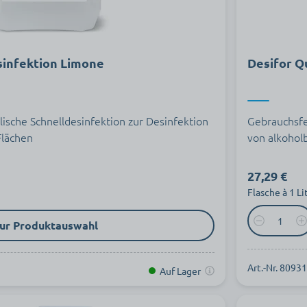
sinfektion Limone
Desifor Q
lische Schnelldesinfektion zur Desinfektion
Gebrauchsfer
Flächen
von alkohol
27,29 €
Flasche à 1 Li
ur Produktauswahl
Art.-Nr. 8093
Auf Lager