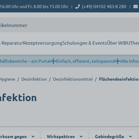
16.00 Uhr und Fr. 8.00 bis 15.00 Uhr
(+49) 04102 483-8 280
|
|
 Reparatur
Rezeptversorgung
Schulungen & Events
Über WiBU
The
häftsbereiche – ein Portal
Einfach, effizient, zeitsparend
Alle Infos
 Hygiene
/
Desinfektion
/
Desinfektionsmittel
/
Flächendesinfektio
nfektion
irksam gegen
Wirkspektren
Gebindegröße