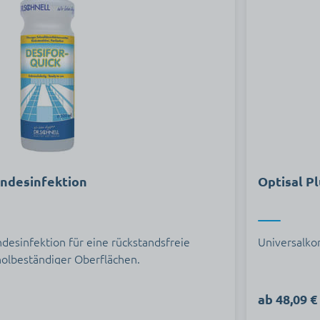
endesinfektion
Optisal P
desinfektion für eine rückstandsfreie
Universalko
holbeständiger Oberflächen.
ab 48,09 €