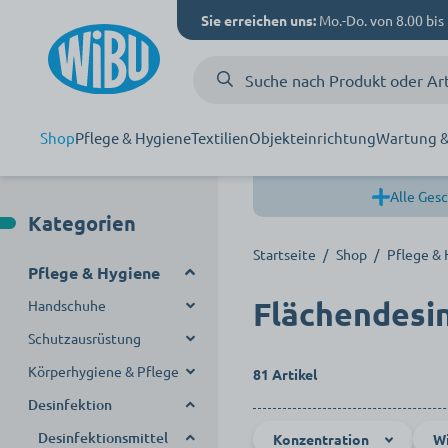
Sie erreichen uns:
Mo.-Do. von 8.00 bis 
Shop
Pflege & Hygiene
Textilien
Objekteinrichtung
Wartung &
Alle Gesc
Kategorien
Startseite
/
Shop
/
Pflege &
Pflege & Hygiene
Flächendesi
Handschuhe
Schutzausrüstung
Einmalhandschuhe
Körperhygiene & Pflege
Mehrweghandschuhe
Mundschutz
Nitril Handschuhe
81 Artikel
Desinfektion
Handschuhspender
Schutzkleidung
Hautintegrität
Vinyl Handschuhe
Handreinigung
Desinfektionsmittel
Latex Handschuhe
Schuhüberzieher &
Konzentration
W