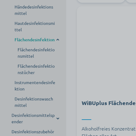
Überschuhe
Handpflege
Sonstige
Händedesinfektions
Handschuhe
mittel
Haarpflege
Hautdesinfektionsmi
Mundpflege
ttel
Gesichtspflege
Flächendesinfektion
Haarentfernung
Flächendesinfektio
nsmittel
Körperpflege
Flächendesinfektio
Körperreinigung
nstücher
Kulturtaschen
Instrumentendesinfe
ktion
Desinfektionswasch
WiBUplus Flächende
mittel
Desinfektionsmittelsp
ender
Alkoholfreies Konzentrat
Desinfektionszubehör
Desinfektionsmittels
Flächen aller Art.