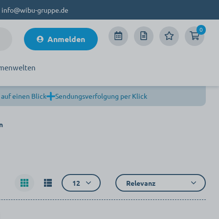
info@wibu-gruppe.de
0
Anmelden
menwelten
 auf einen Blick
Sendungsverfolgung per Klick
n
12
Relevanz