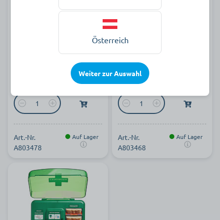
Salvequick Pflaster
Pflasterspender
Salvequick
Österreich
57,59 €
34,69 €
Weiter zur Auswahl
Packung à 240 Stück zzgl. MwSt.
pro Stück zzgl. MwSt.
Art.-Nr.
Auf Lager
Art.-Nr.
Auf Lager
A803478
A803468