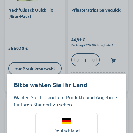
Nachfüllpack Quick Fix
Pflasterstrips Salvequick
(45er-Pack)
44,39 €
Packung à 270 Stück zzgl. MwSt.
ab 50,19 €
zur Produktauswahl
Art.-Nr.
Auf Lager
Bitte wählen Sie Ihr Land
A803477
Auf Lager
Wählen Sie Ihr Land, um Produkte und Angebote
für Ihren Standort zu sehen.
Deutschland