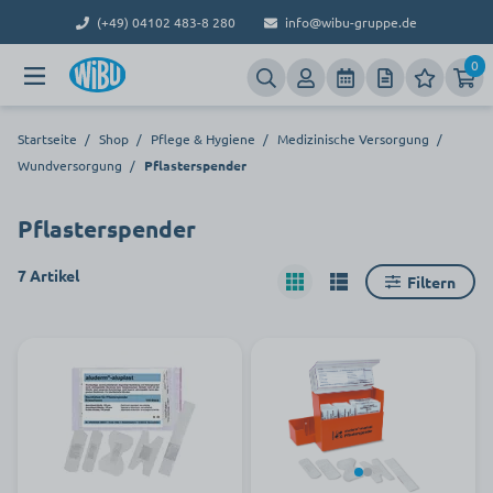
(+49) 04102 483-8 280
info@wibu-gruppe.de
0
Startseite
/
Shop
/
Pflege & Hygiene
/
Medizinische Versorgung
/
Wundversorgung
/
Pflasterspender
Pflasterspender
7 Artikel
Filtern