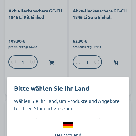
Akku-Heckenschere GC-CH
Akku-Heckenschere GC-CH
1846 Li Kit Einhell
1846 Li Solo Einhell
109,90 €
62,90 €
pro Stück zzgl. MwSt.
pro Stück zzgl. MwSt.
Art.-Nr.
Auf Lager
Art.-Nr.
Auf Lager
Bitte wählen Sie Ihr Land
361575
347069
Wählen Sie Ihr Land, um Produkte und Angebote
für Ihren Standort zu sehen.
Deutschland