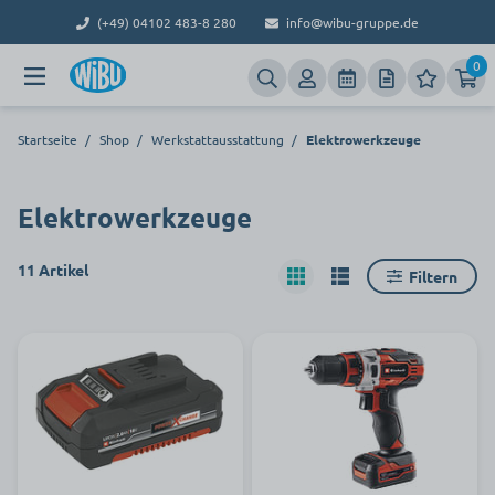
(+49) 04102 483-8 280
info@wibu-gruppe.de
0
Startseite
/
Shop
/
Werkstattausstattung
/
Elektrowerkzeuge
Elektrowerkzeuge
11 Artikel
Filtern