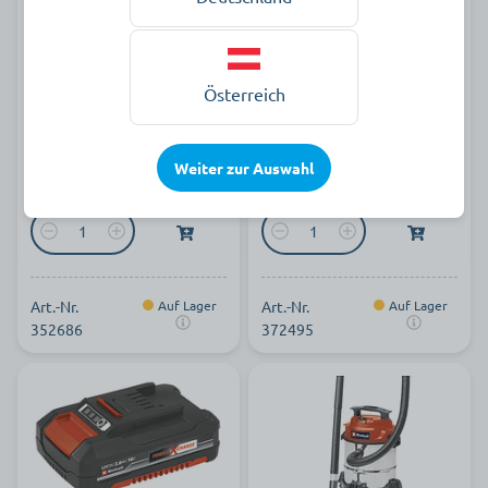
Akku-Schlagbohrschrauber
Akku-Schlagbohrschrauber
TE-CD 18/48 Li-i 2x2,0A
TE-CD 18/48 Li-i Solo
Österreich
129,90 €
62,90 €
Weiter zur Auswahl
pro Stück zzgl. MwSt.
pro Stück zzgl. MwSt.
Art.-Nr.
Auf Lager
Art.-Nr.
Auf Lager
352686
372495