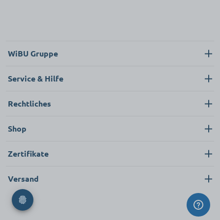
WiBU Gruppe
Über uns
Service & Hilfe
Karriere
Kontakt
Rechtliches
News
Neukunde
Impressum
Shop
FAQ
Datenschutz
Pflege & Hygiene
Zertifikate
AGB
Bekleidung & Textilien
Versand
Ersatzteile