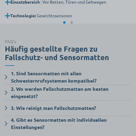
Einsatzbereich
: Vor Betten, Türen und Gehwegen
Technologie:
Gewichtssensoren
FAQ's
Häufig gestellte Fragen zu
Fallschutz- und Sensormatten
1. Sind Sensormatten mit allen
Schwesternrufsystemen kompatibel?
2. Wo werden Fallschutzmatten am besten
Viele Sensormatten lassen sich mit gängigen
eingesetzt?
Schwesternrufsystemen verbinden. Vor dem Kauf sollte geprüft
werden, ob ein passender Adapter erforderlich ist.
Fallschutzmatten eignen sich besonders für Bereiche neben
3. Wie reinigt man Fallschutzmatten?
Betten, in Bädern und in Fluren, in denen das Sturzrisiko
besonders hoch ist.
4. Gibt es Sensormatten mit individuellen
Die meisten Modelle bestehen aus pflegeleichtem Material und
Einstellungen?
können mit Desinfektionsmitteln gereinigt werden. Einige
Varianten verfügen über abnehmbare Bezüge, die gewaschen