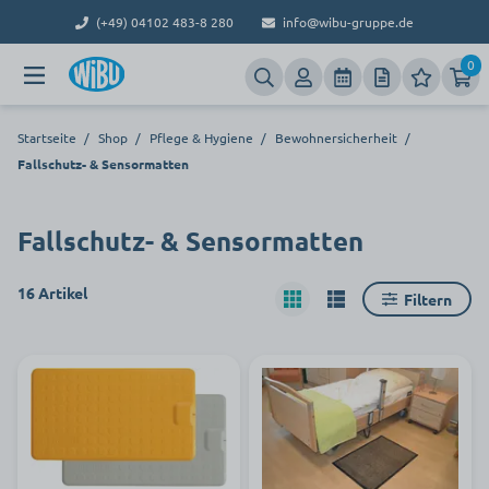
(+49) 04102 483-8 280
info@wibu-gruppe.de
0
Startseite
/
Shop
/
Pflege & Hygiene
/
Bewohnersicherheit
/
Fallschutz- & Sensormatten
Fallschutz- & Sensormatten
16 Artikel
Filtern