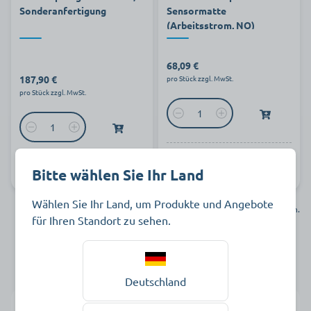
Sonderanfertigung
Sensormatte
(Arbeitsstrom, NO)
68,09 €
187,90 €
pro Stück zzgl. MwSt.
pro Stück zzgl. MwSt.
Art.-Nr.
Auf Lager
Bitte wählen Sie Ihr Land
Art.-Nr. 812256
Lieferbar
802264
Wählen Sie Ihr Land, um Produkte und Angebote
Verkauf nur an gewerbliche Kunden. Kein Verkauf an Privatkunden.
für Ihren Standort zu sehen.
1
2
Deutschland