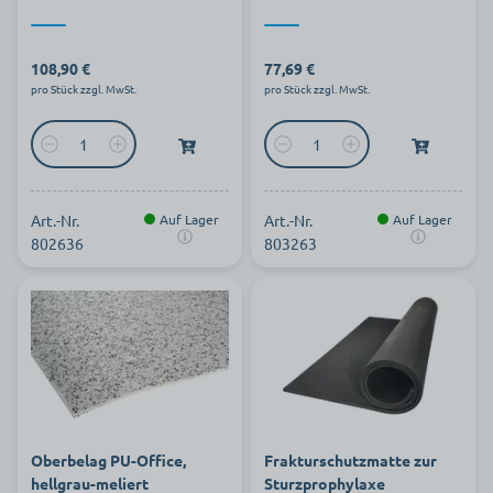
108,90 €
77,69 €
pro Stück zzgl. MwSt.
pro Stück zzgl. MwSt.
Art.-Nr.
Auf Lager
Art.-Nr.
Auf Lager
802636
803263
Oberbelag PU-Office,
Frakturschutzmatte zur
hellgrau-meliert
Sturzprophylaxe