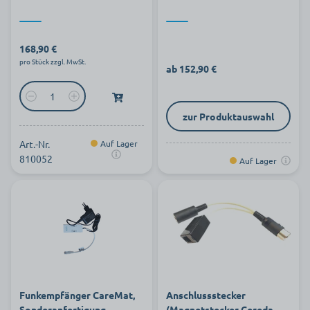
168,90 €
pro Stück zzgl. MwSt.
ab 152,90 €
zur Produktauswahl
Art.-Nr.
Auf Lager
810052
Auf Lager
Funkempfänger CareMat,
Anschlussstecker
Sonderanfertigung
(Magnetstecker Cereda