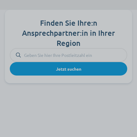
Ja, einige Modelle bieten einstellbare Empfindlichkeiten und
werden können.
unterschiedliche Alarmmodi, um sich an die individuellen
Bedürfnisse der Bewohner anzupassen.
Finden Sie Ihre:n
Ansprechpartner:in in Ihrer
Region
Jetzt suchen