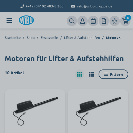
(+49) 04102 483-8 280
info@wibu-gruppe.de
0
Startseite
/
Shop
/
Ersatzteile
/
Lifter & Aufstehhilfen
/
Motoren
Motoren für Lifter & Aufstehhilfen
10 Artikel
Filtern