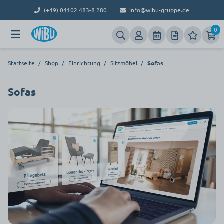
(+49) 04102 483-8 280
info@wibu-gruppe.de
0
Startseite
/
Shop
/
Einrichtung
/
Sitzmöbel
/
Sofas
Sofas