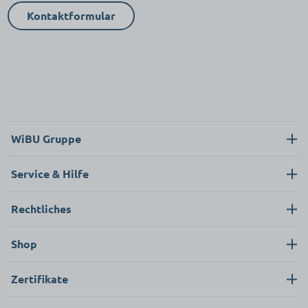
Kontaktformular
WiBU Gruppe
Über uns
Service & Hilfe
Karriere
Kontakt
Rechtliches
News
Neukunde
Impressum
Shop
FAQ
Datenschutz
Pflege & Hygiene
Zertifikate
AGB
Bekleidung & Textilien