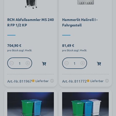
RCN Abfallsammler MS 240
Hammerlit Haliroll I -
R FP 1/2 KP
Fahrgestell
704,90 €
81,49 €
pro Stück zzgl. MwSt.
pro Stück zzgl. MwSt.
Art.-Nr. 811967
Lieferbar
Art.-Nr. 811772
Lieferbar