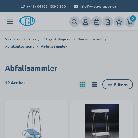
(+49) 04102 483-8 280
info@wibu-gruppe.de
0
Startseite
/
Shop
/
Pflege & Hygiene
/
Hauswirtschaft
/
Abfallentsorgung
/
Abfallsammler
Abfallsammler
12 Artikel
Filtern