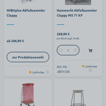
WiBUplus Abfallsammler
Hammerlit Abfallsammler
Clappy
Clappy MS 71 KF
268,90 €
pro Stück zzgl. MwSt.
ab 206,90 €
zur Produktauswahl
Art.-Nr.
Lieferbar
J801336
Lieferbar