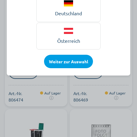
Deutschland
Hammerlit Abfallsammler
Hammerlit Abfallsammler
Clappy 70 Liter MS 73 KF
Clappy 70 Liter MS 71
Österreich
314,90 €
257,90 €
pro Stück zzgl. MwSt.
pro Stück zzgl. MwSt.
Weiter zur Auswahl
Art.-Nr.
Auf Lager
Art.-Nr.
Auf Lager
806474
806469