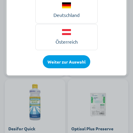
ULTRASOL® active
Desifor forte AF neu
Flächendesinfektion
Deutschland
ab 96,29 €
ab 28,89 €
Österreich
zur Produktauswahl
zur Produktauswahl
Weiter zur Auswahl
Auf Lager
Auf Lager
Desifor Quick
Optisal Plus Preserve