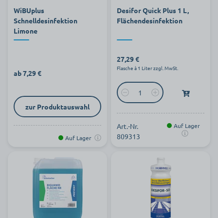
WiBUplus
Desifor Quick Plus 1 L,
Schnelldesinfektion
Flächendesinfektion
Limone
27,29 €
Flasche à 1 Liter zzgl. MwSt.
ab 7,29 €
zur Produktauswahl
Art.-Nr.
Auf Lager
809313
Auf Lager