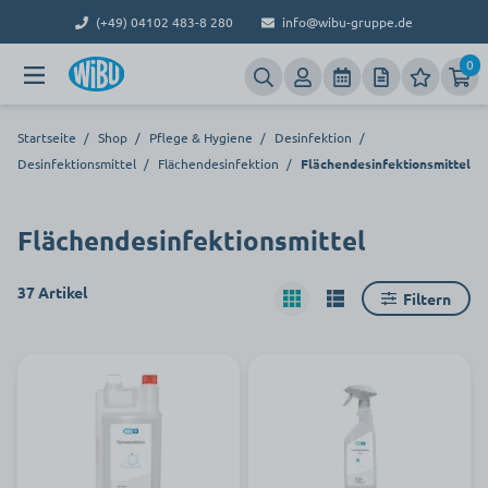
(+49) 04102 483-8 280
info@wibu-gruppe.de
0
Startseite
/
Shop
/
Pflege & Hygiene
/
Desinfektion
/
Desinfektionsmittel
/
Flächendesinfektion
/
Flächendesinfektionsmittel
Flächendesinfektionsmittel
37 Artikel
Filtern