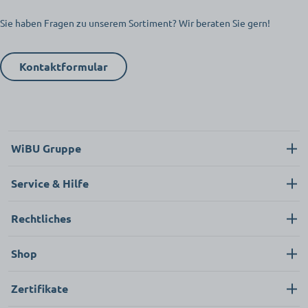
Sie haben Fragen zu unserem Sortiment? Wir beraten Sie gern!
Kontaktformular
WiBU Gruppe
Über uns
Service & Hilfe
Karriere
Kontakt
Rechtliches
News
Neukunde
Impressum
Shop
FAQ
Datenschutz
Pflege & Hygiene
Zertifikate
AGB
Bekleidung & Textilien