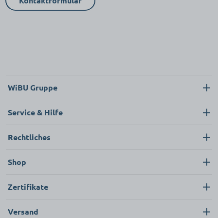
Kontaktformular
WiBU Gruppe
Über uns
Service & Hilfe
Karriere
Kontakt
Rechtliches
News
Neukunde
Impressum
Shop
FAQ
Datenschutz
Pflege & Hygiene
Zertifikate
AGB
Bekleidung & Textilien
Versand
Ersatzteile