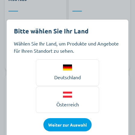
2.009,00 €
2.818,00 €
pro Stück zzgl. MwSt.
pro Stück zzgl. MwSt.
Bitte wählen Sie Ihr Land
Wählen Sie Ihr Land, um Produkte und Angebote
für Ihren Standort zu sehen.
Art.-Nr. 804158
Lieferbar
Art.-Nr. 862870
Lieferbar
Deutschland
Österreich
seca Rollstuhlwaage 665
seca Rollstuhlwaage 675
Weiter zur Auswahl