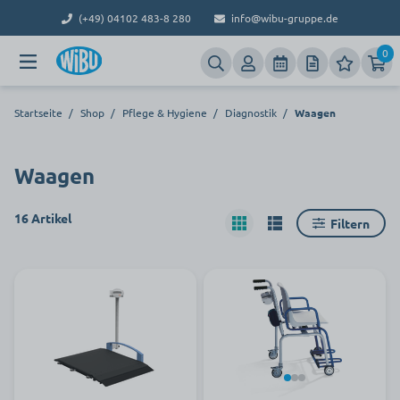
(+49) 04102 483-8 280
info@wibu-gruppe.de
0
Startseite
/
Shop
/
Pflege & Hygiene
/
Diagnostik
/
Waagen
Waagen
16 Artikel
Filtern