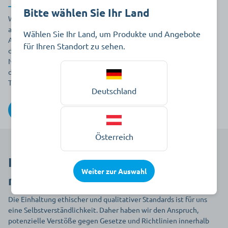
Bitte wählen Sie Ihr Land
Wir haben die Prüfung für den Grünen Knopf 2.0.1 erfolgreich
absolviert und erfüllen somit die weiterentwickelten
Wählen Sie Ihr Land, um Produkte und Angebote
Anforderungen des Textilsiegels. Mit dem Siegel zeigen wir auch,
für Ihren Standort zu sehen.
dass wir existenzsichernde Löhne fördern möchten,
Nachhaltigkeitsziele für unsere Geschäftsleitung festlegen und
durch eine systematische Analyse Risiken in unseren
Textillieferketten identifizieren und entsprechend angehen.
Deutschland
Zum Zertifikat
Österreich
Interne Meldestelle (Internal
Weiter zur Auswahl
reporting office)
Die Einhaltung ethischer und qualitativer Standards ist für uns
eine Selbstverständlichkeit. Daher
haben wir den Anspruch,
potenzielle Verstöße gegen Gesetze und Richtlinien innerhalb