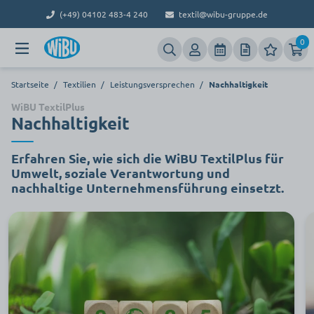
(+49) 04102 483-4 240
textil@wibu-gruppe.de
0
Startseite
/
Textilien
/
Leistungsversprechen
/
Nachhaltigkeit
WiBU TextilPlus
Nachhaltigkeit
Erfahren Sie, wie sich die WiBU TextilPlus für
Umwelt, soziale Verantwortung und
nachhaltige Unternehmensführung einsetzt.