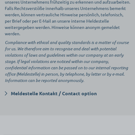
unseres Unternehmens frühzeitig zu erkennen und aufzuarbeiten.
Falls Rechtsverstöße innerhalb unseres Unternehmens bemerkt
werden, können vertrauliche Hinweise persönlich, telefonisch,
per Brief oder per E-Mail an unsere interne Meldestelle
weitergegeben werden. Hinweise können anonym gemeldet
werden.
Compliance with ethical and quality standards is a matter of course
for us. We therefore aim to recognise and deal with potential
violations of laws and guidelines within our company at an early
stage. If legal violations are noticed within our company,
confidential information can be passed on to our internal reporting
office (Meldestelle) in person, by telephone, by letter or by e-mail.
Information can be reported anonymously.
Meldestelle Kontakt / Contact option
Rechtsanwalt Dr. André-M. Szesny, LL.M., Heuking Kühn Lüer
Wojtek Partnerschaftsgesellschaft von Rechtsanwälten mbB,
Georg-Glock-Straße 4
40474 Düsseldorf