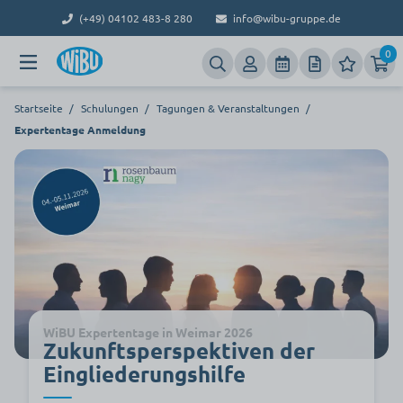
(+49) 04102 483-8 280
info@wibu-gruppe.de
0
Startseite
/
Schulungen
/
Tagungen & Veranstaltungen
/
Expertentage Anmeldung
WiBU Expertentage in Weimar 2026
Zukunftsperspektiven der
Eingliederungshilfe