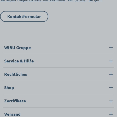
Kontaktformular
WiBU Gruppe
Über uns
Service & Hilfe
Karriere
Kontakt
Rechtliches
News
Neukunde
Impressum
Shop
FAQ
Datenschutz
Pflege & Hygiene
Zertifikate
AGB
Bekleidung & Textilien
Versand
Ersatzteile