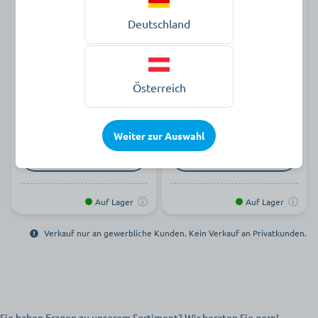
Deutschland
Igel-Massageball
Therapieball
Österreich
ab 2,59 €
ab 22,59 €
Weiter zur Auswahl
zur Produktauswahl
zur Produktauswahl
Auf Lager
Auf Lager
Verkauf nur an gewerbliche Kunden. Kein Verkauf an Privatkunden.
Sie haben Fragen zu unserem Sortiment? Wir beraten Sie gern!