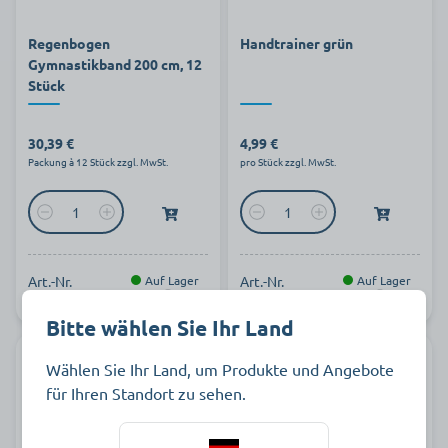
Regenbogen
Handtrainer grün
Gymnastikband 200 cm, 12
Stück
30,39 €
4,99 €
Packung à 12 Stück zzgl. MwSt.
pro Stück zzgl. MwSt.
Art.-Nr.
Auf Lager
Art.-Nr.
Auf Lager
804419
801416
Bitte wählen Sie Ihr Land
Wählen Sie Ihr Land, um Produkte und Angebote
für Ihren Standort zu sehen.