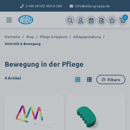
(+49) 04102 483-8 280
info@wibu-gruppe.de
0
Startseite
/
Shop
/
Pflege & Hygiene
/
Alltagsgestaltung
/
Aktivität & Bewegung
Bewegung in der Pflege
4 Artikel
Filtern