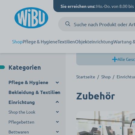
Sie erreichen uns:
Mo.-Do. von 8.00 bis 
Shop
Pflege & Hygiene
Textilien
Objekteinrichtung
Wartung &
Alle Gesc
Kategorien
Startseite
/
Shop
/
Einrichtu
Pflege & Hygiene
Bekleidung & Textilien
Handschuhe
Zubehör
Einrichtung
Schutzausrüstung
Berufsbekleidung
Einmalhandschuhe
Körperhygiene & Pflege
Bewohner- &
Shop the Look
Mehrweghandschuhe
Mundschutz
Pflege-, Klinik- &
Nitril Handschuhe
Patientenbekleidung
Praxisbekleidung
Desinfektion
Pflegebetten
Handschuhspender
Schutzkleidung
Hautintegrität
Bewohnerzimmer
Vinyl Handschuhe
Badtextilien
Küchenbekleidung
Patientenhemden
Kasacks
Reinigungsbedarf
Bettwaren
Handreinigung
Desinfektionsmittel
Foyer
Zubehör
Latex Handschuhe
Schuhüberzieher &