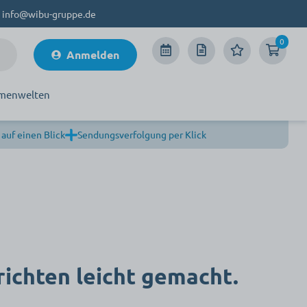
info@wibu-gruppe.de
0
Anmelden
menwelten
 auf einen Blick
Sendungsverfolgung per Klick
richten leicht gemacht.