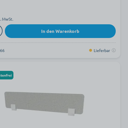
l. MwSt.
In den Warenkorb
066
Lieferbar
tenfrei