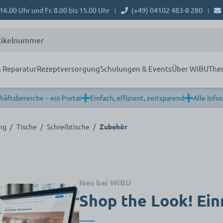
16.00 Uhr und Fr. 8.00 bis 15.00 Uhr
(+49) 04102 483-8 280
|
|
 Reparatur
Rezeptversorgung
Schulungen & Events
Über WiBU
The
häftsbereiche – ein Portal
Einfach, effizient, zeitsparend
Alle Infos
ng
/
Tische
/
Schreibtische
/
Zubehör
Neu bei WiBU
Shop the Look! Ein