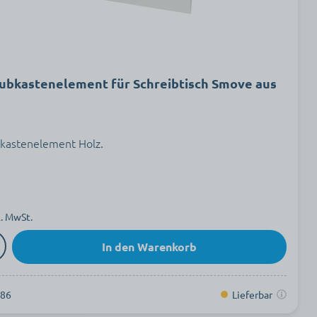
ubkastenelement für Schreibtisch Smove aus
kastenelement Holz.
l. MwSt.
In den Warenkorb
286
Lieferbar