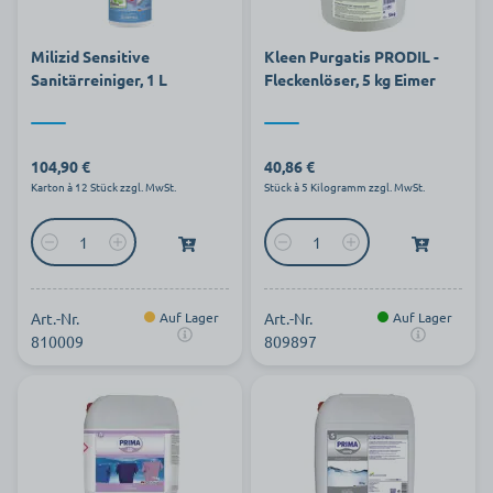
Milizid Sensitive
Kleen Purgatis PRODIL -
Sanitärreiniger, 1 L
Fleckenlöser, 5 kg Eimer
104,90 €
40,86 €
Karton à 12 Stück zzgl. MwSt.
Stück à 5 Kilogramm zzgl. MwSt.
Art.-Nr.
Auf Lager
Art.-Nr.
Auf Lager
810009
809897