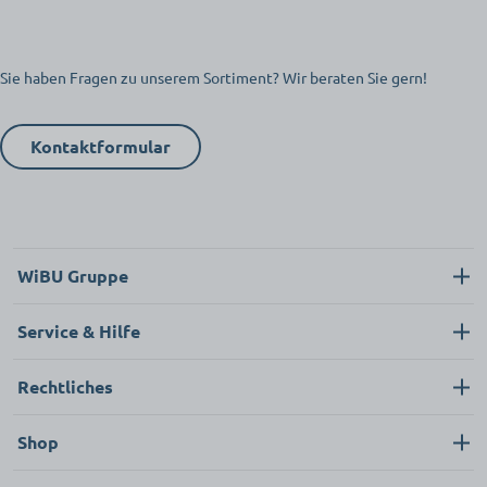
Sie haben Fragen zu unserem Sortiment? Wir beraten Sie gern!
Kontaktformular
WiBU Gruppe
Über uns
Service & Hilfe
Karriere
Kontakt
Rechtliches
News
Neukunde
Impressum
Shop
FAQ
Datenschutz
Pflege & Hygiene