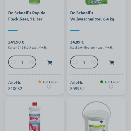
Dr. Schnell´s Rapido
Dr. Schnell´s
Flecklöser, 1 Liter
Vollwaschmittel, 6,4 kg
241,90 €
34,89 €
Karton à 12 Stück zzgl. MwSt.
Stück à 6 Kilogramm zzgl. MwSt.
Art.-Nr.
Auf Lager
Art.-Nr.
Auf Lager
810032
809951