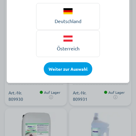
Prima Forte
Prima Hygiene
Deutschland
Waschkraftverstärker, 20
Alleinwaschmittel, 20 kg
kg
Österreich
200,90 €
221,90 €
Kanister à 20 Kilogramm zzgl. MwSt.
Kanister à 20 Kilogramm zzgl. MwSt.
Weiter zur Auswahl
Art.-Nr.
Auf Lager
Art.-Nr.
Auf Lager
809930
809931