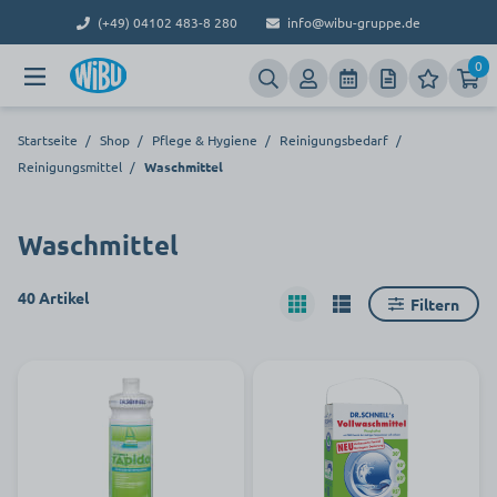
(+49) 04102 483-8 280
info@wibu-gruppe.de
0
Startseite
/
Shop
/
Pflege & Hygiene
/
Reinigungsbedarf
/
Reinigungsmittel
/
Waschmittel
Waschmittel
40 Artikel
Filtern