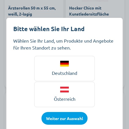
Ärzterollen 50 m x 55 cm,
Hocker Chico mit
weiß, 2-lagig
Kunstledersitzfläche
Bitte wählen Sie Ihr Land
70,85 €
64,79 €
Wählen Sie Ihr Land, um Produkte und Angebote
Karton à 9 Stück zzgl. MwSt.
pro Stück zzgl. MwSt.
für Ihren Standort zu sehen.
Deutschland
Art.-Nr.
Auf Lager
Art.-Nr.
Auf Lager
801668
C803334
Österreich
Weiter zur Auswahl