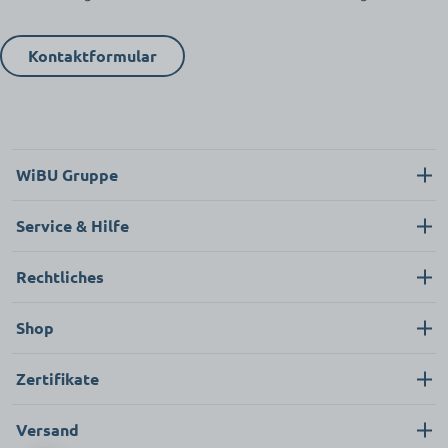
Kontaktformular
WiBU Gruppe
Über uns
Service & Hilfe
Karriere
Kontakt
Rechtliches
News
Neukunde
Impressum
Shop
FAQ
Datenschutz
Pflege & Hygiene
Zertifikate
AGB
Bekleidung & Textilien
Versand
Ersatzteile