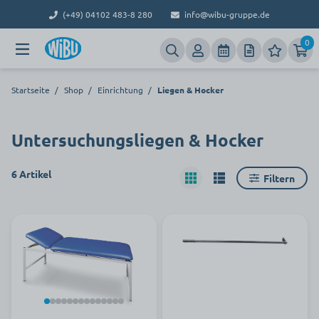
(+49) 04102 483-8 280
info@wibu-gruppe.de
0
Startseite
/
Shop
/
Einrichtung
/
Liegen & Hocker
Untersuchungsliegen & Hocker
6 Artikel
Filtern