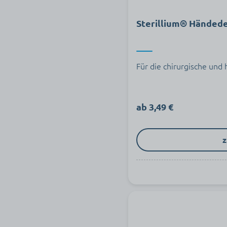
Sterillium® Händede
Für die chirurgische und
ab 3,49 €
z