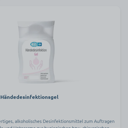
 Händedesinfektionsgel
rtiges, alkoholisches Desinfektionsmittel zum Auftragen
de und Unterarme zur hygienischen bzw. chirurgischen