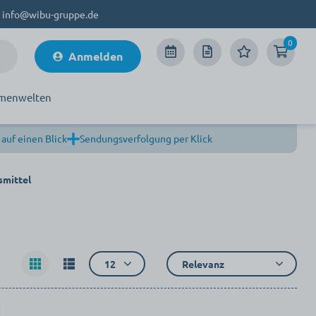
info@wibu-gruppe.de
0
Anmelden
menwelten
 auf einen Blick
Sendungsverfolgung per Klick
smittel
12
Relevanz