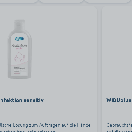
fektion sensitiv
WiBUplus
olische Lösung zum Auftragen auf die Hände
Gebrauchsfe
nischen bzw. chirurgischen
auf die Hän