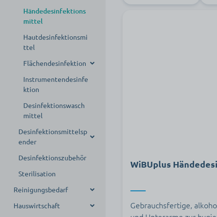
Überschuhe
Handpflege
Sonstige
Händedesinfektions
Handschuhe
mittel
Haarpflege
Hautdesinfektionsmi
Mundpflege
ttel
Gesichtspflege
Flächendesinfektion
Haarentfernung
Instrumentendesinfe
Flächendesinfektio
ktion
nsmittel
Körperpflege
Desinfektionswasch
Flächendesinfektio
Körperreinigung
mittel
nstücher
Kulturtaschen
Desinfektionsmittelsp
ender
Desinfektionszubehör
Desinfektionsmittels
WiBUplus Händedesin
pender Wand
Sterilisation
Desinfektionsmittels
Reinigungsbedarf
pender stehend
Gebrauchsfertige, alkoh
Hauswirtschaft
Reinigungsmittel
Desinfektionsmittels
und Unterarme zur hygie