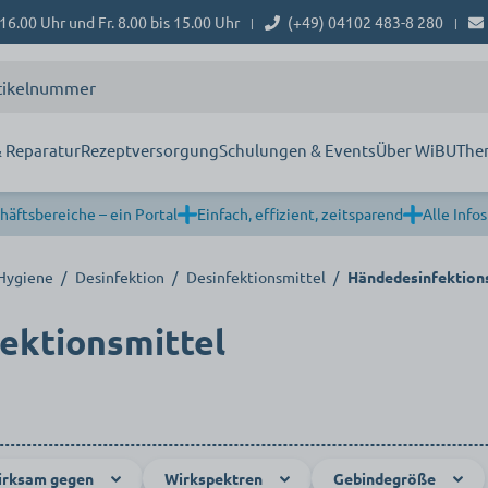
16.00 Uhr und Fr. 8.00 bis 15.00 Uhr
(+49) 04102 483-8 280
|
|
 Reparatur
Rezeptversorgung
Schulungen & Events
Über WiBU
The
häftsbereiche – ein Portal
Einfach, effizient, zeitsparend
Alle Infos
 Hygiene
/
Desinfektion
/
Desinfektionsmittel
/
Händedesinfektion
ektionsmittel
irksam gegen
Wirkspektren
Gebindegröße