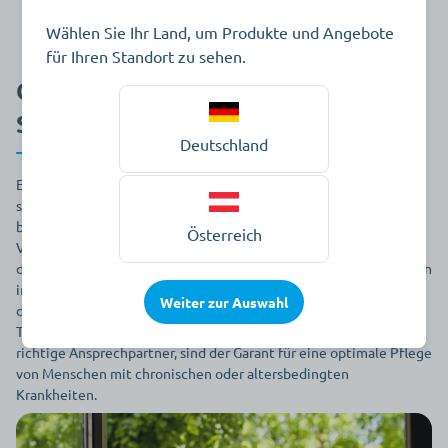
Leistungsangebot entdecken
Wählen Sie Ihr Land, um Produkte und Angebote
für Ihren Standort zu sehen.
Ganzheitliche Versorgung an erster
Stelle
Deutschland
Einen Menschen ganzheitlich zu betrachten und zu versorgen ist
seit jeher unser Anspruch. So können Abläufe und Therapien viel
besser auf einander abgestimmt werden und alle an der
Österreich
Versorgung beteiligten Personen, vom behandelnden Arzt, über
die Pflegekräfte bis hin zum Patienten selber, sind gleichermaßen
informiert. Reibungsverluste, Verwirrung und unnötige Aufgaben
Weiter zur Auswahl
doppelt und dreifach zu tun, führen zu Komplikationen in der
Therapie und zum Verlust an Lebensqualität. Wenige, aber die
richtige Ansprechpartner, sind der Garant für eine optimale Pflege
von Menschen mit chronischen oder altersbedingten
Krankheiten.