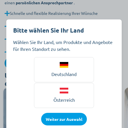
einen
persönlichen Ansprechpartner
.
Schnelle und flexible Realisierung Ihrer Wünsche
Zügige Abwicklung von Bestellungen und Lieferungen
Bitte wählen Sie Ihr Land
Individuell zugeschnittene Angebote auf Ihre Bedürfnisse
Wählen Sie Ihr Land, um Produkte und Angebote
für Ihren Standort zu sehen.
Persönliche und vertrauensvolle Zusammenarbeit
Zur individuellen Beratung
Unsere Berater:innen sind stets
Deutschland
erreichbar für Sie
Österreich
Weiter zur Auswahl