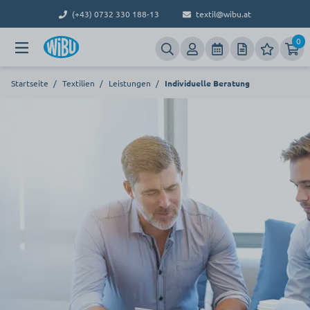
(+43) 0732 330 188-13
textil@wibu.at
0
Startseite
/
Textilien
/
Leistungen
/
Individuelle Beratung