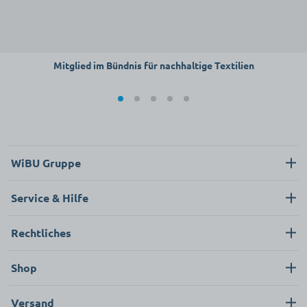
Mitglied im Bündnis für nachhaltige Textilien
WiBU Gruppe
Über uns
Service & Hilfe
Karriere
Kontakt
Rechtliches
Neukunde
Impressum
Shop
FAQ
Datenschutz
Pflege & Hygiene
Versand
AGB