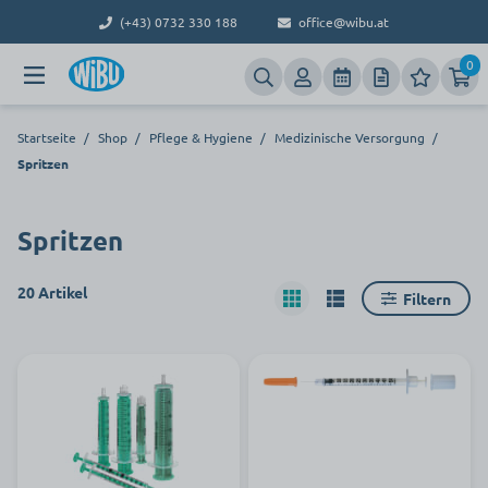
(+43) 0732 330 188
office@wibu.at
0
Startseite
/
Shop
/
Pflege & Hygiene
/
Medizinische Versorgung
/
Spritzen
Spritzen
20 Artikel
Filtern