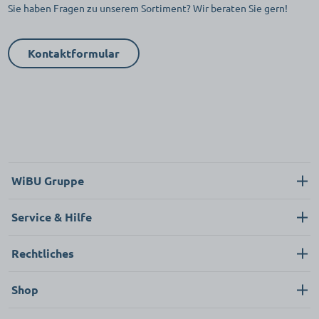
Sie haben Fragen zu unserem Sortiment? Wir beraten Sie gern!
Kontaktformular
WiBU Gruppe
Über uns
Service & Hilfe
Karriere
Kontakt
Rechtliches
Neukunde
Impressum
Shop
FAQ
Datenschutz
Pflege & Hygiene