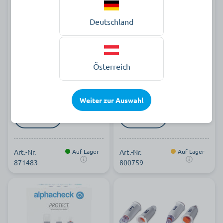
Deutschland
Entnahmekanüle, Packung
mylife Safety Lancets, 200
à 25 Stück
Stück
Österreich
68,79 €
34,59 €
Packung à 25 Stück zzgl. MwSt.
Packung à 200 Stück zzgl. MwSt.
Weiter zur Auswahl
Art.-Nr.
Auf Lager
Art.-Nr.
Auf Lager
871483
800759