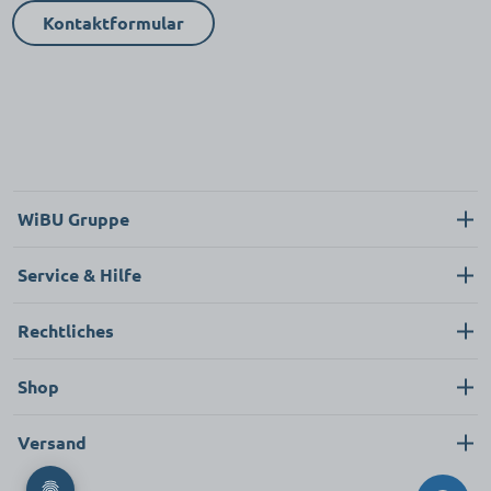
Kontaktformular
WiBU Gruppe
Über uns
Service & Hilfe
Karriere
Kontakt
Rechtliches
Neukunde
Impressum
Shop
FAQ
Datenschutz
Pflege & Hygiene
Versand
AGB
Bekleidung & Textilien