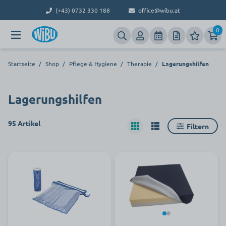
(+43) 0732 330 188
office@wibu.at
0
Startseite
/
Shop
/
Pflege & Hygiene
/
Therapie
/
Lagerungshilfen
Lagerungshilfen
95 Artikel
Filtern