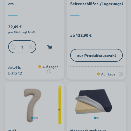
cm
Seitenschläfer-/Lagerungskiss
32,49 €
pro Stück zzgl. MwSt.
ab 132,90 €
zur Produktauswahl
Art.-Nr.
Auf Lager
801242
Auf Lager
my7
Nässeschutzbezug