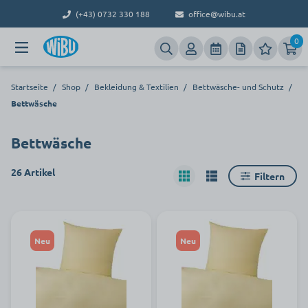
(+43) 0732 330 188
office@wibu.at
0
Startseite
/
Shop
/
Bekleidung & Textilien
/
Bettwäsche- und Schutz
/
Bettwäsche
Bettwäsche
26 Artikel
Filtern
Neu
Neu