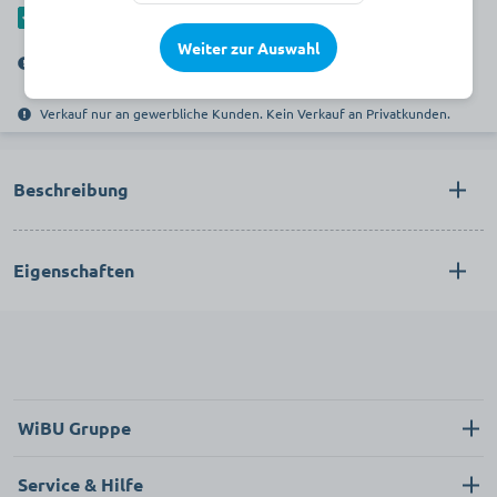
Als separaten Artikel hinzufügen
Weiter zur Auswahl
Dieser Artikel wird verkauft durch die WiBU ServicePlus GmbH.
Verkauf nur an gewerbliche Kunden. Kein Verkauf an Privatkunden.
Beschreibung
Eigenschaften
WiBU Gruppe
Über uns
Service & Hilfe