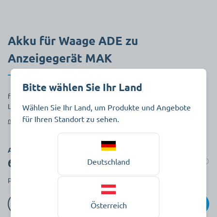
Akku für Waage ADE zu
Anzeigegerät MAK
Bitte wählen Sie Ihr Land
für Modell M50020, M501020, M400020, M403020, passendes
Ladegerät Art. 300621
Wählen Sie Ihr Land, um Produkte und Angebote
für Ihren Standort zu sehen.
mehr anzeigen
Art.-Nr. 336064
63,69 €
Deutschland
Auf Lager
pro Stück zzgl. MwSt.
In den Warenkorb
Österreich