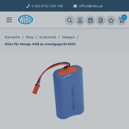
(+43) 0732 330 188
office@wibu.at
0
Startseite
/
Shop
/
Ersatzteile
/
Waagen
/
Akku für Waage ADE zu Anzeigegerät MAK