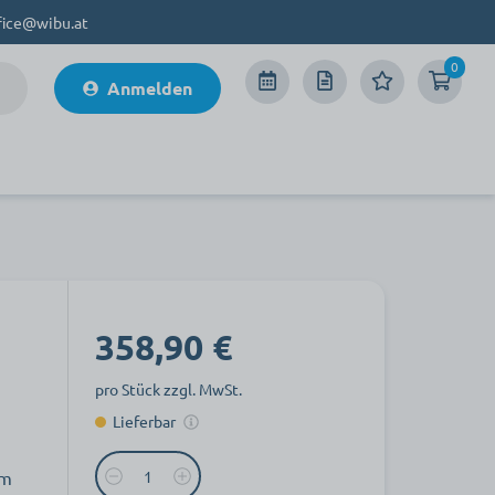
fice@wibu.at
0
Anmelden
358,90 €
pro Stück zzgl. MwSt.
Lieferbar
em