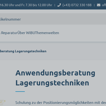
16.30 Uhr und Fr. 7.30 bis 12.00 Uhr
(+43) 0732 330 188
of
|
|
 Reparatur
Über WiBU
Themenwelten
eratung Lagerungstechniken
Anwendungsberatung
Lagerungstechniken
Schulung zu der Positionierungsmöglichkeiten mit d