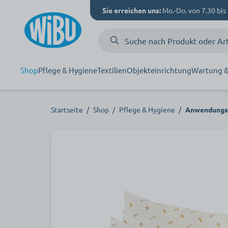
Sie erreichen uns:
Mo.-Do. von 7.30 bis 
Shop
Pflege & Hygiene
Textilien
Objekteinrichtung
Wartung &
Startseite
/
Shop
/
Pflege & Hygiene
/
Anwendungsb