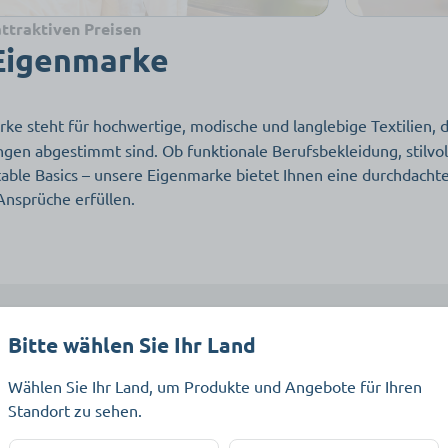
attraktiven Preisen
Eigenmarke
ke steht für hochwertige, modische und langlebige Textilien, d
ngen abgestimmt sind. Ob funktionale Berufsbekleidung, stilvol
able Basics – unsere Eigenmarke bietet Ihnen eine durchdacht
Ansprüche erfüllen.
Bitte wählen Sie Ihr Land
rieren und alle Vorteile nutze
Wählen Sie Ihr Land, um Produkte und Angebote für Ihren
Standort zu sehen.
rensendungen auf einen Klick