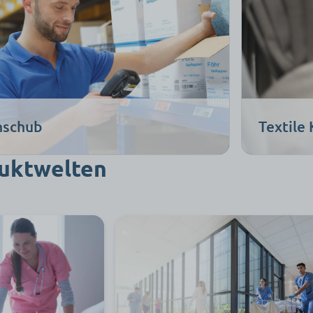
hschub
Textile
uktwelten