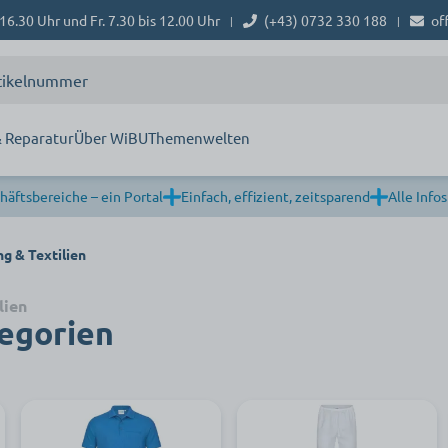
16.30 Uhr und Fr. 7.30 bis 12.00 Uhr
(+43) 0732 330 188
of
|
|
 Reparatur
Über WiBU
Themenwelten
häftsbereiche – ein Portal
Einfach, effizient, zeitsparend
Alle Infos
g & Textilien
lien
egorien