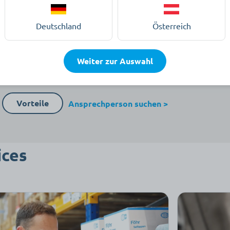
 Merklisten
Deutschland
Österreich
ltung mit konfigurierbaren Rechten
Weiter zur Auswahl
e Prüfdokumentation
Vorteile
Ansprechperson suchen >
ices