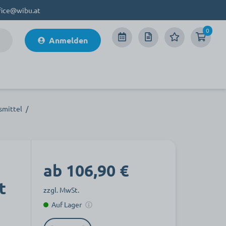
fice@wibu.at
0
Anmelden
smittel
/
ab 106,90 €
t
zzgl. MwSt.
Auf Lager