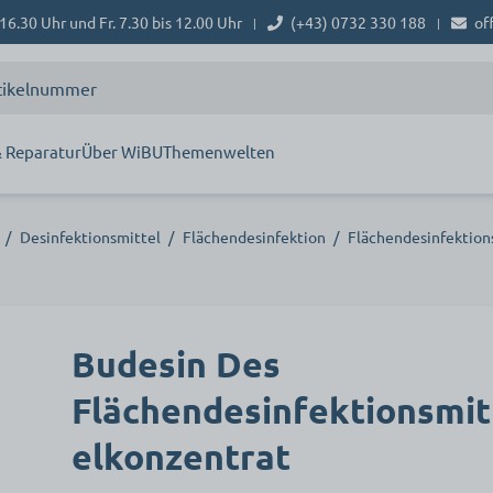
16.30 Uhr und Fr. 7.30 bis 12.00 Uhr
(+43) 0732 330 188
of
|
|
 Reparatur
Über WiBU
Themenwelten
/
Desinfektionsmittel
/
Flächendesinfektion
/
Flächendesinfektion
Budesin Des
Flächendesinfektionsmit
elkonzentrat