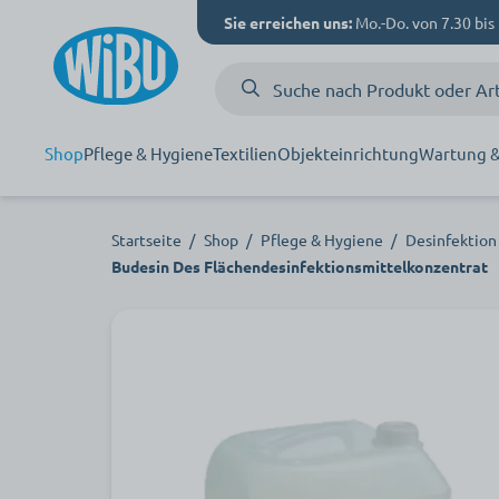
Sie erreichen uns:
Mo.-Do. von 7.30 bis 
Shop
Pflege & Hygiene
Textilien
Objekteinrichtung
Wartung &
Startseite
/
Shop
/
Pflege & Hygiene
/
Desinfektion
Budesin Des Flächendesinfektionsmittelkonzentrat