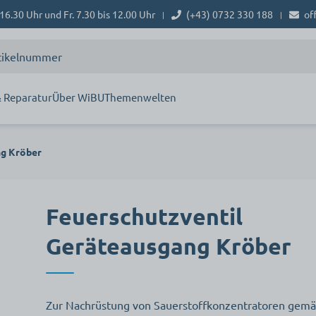
16.30 Uhr und Fr. 7.30 bis 12.00 Uhr
(+43) 0732 330 188
of
|
|
 Reparatur
Über WiBU
Themenwelten
ng Kröber
Feuerschutzventil
Geräteausgang Kröber
Zur Nachrüstung von Sauerstoffkonzentratoren gem