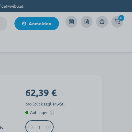
fice@wibu.at
0
Anmelden
62,39 €
pro Stück zzgl. MwSt.
Auf Lager
äß