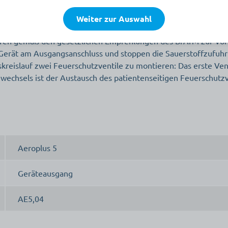
usgang Kröber
Weiter zur Auswahl
oren gemäß den gesetzlichen Empfehlungen des BfArM zur Vor
 Gerät am Ausgangsanschluss und stoppen die Sauerstoffzufuhr
reislauf zwei Feuerschutzventile zu montieren: Das erste Ve
wechsels ist der Austausch des patientenseitigen Feuerschutzve
Aeroplus 5
Geräteausgang
AE5,04