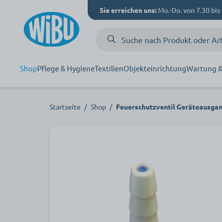
Sie erreichen uns:
Mo.-Do. von 7.30 bis 
Shop
Pflege & Hygiene
Textilien
Objekteinrichtung
Wartung &
Startseite
/
Shop
/
Feuerschutzventil Geräteausga