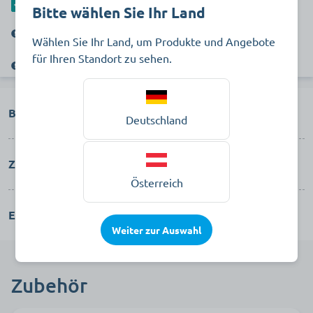
Als separaten Artikel hinzufügen
Bitte wählen Sie Ihr Land
Dieser Artikel gehört zum Geschäftsbereich PflegePlus
Wählen Sie Ihr Land, um Produkte und Angebote
für Ihren Standort zu sehen.
Verkauf nur an gewerbliche Kunden. Kein Verkauf an Privatkunden.
Beschreibung
Deutschland
Zubehör
Österreich
Eigenschaften
Weiter zur Auswahl
Zubehör