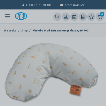
(+43) 0732 330 188
office@wibu.at
0
Startseite
/
Shop
/
Rhombo Med Entspannungskissen, 46.700