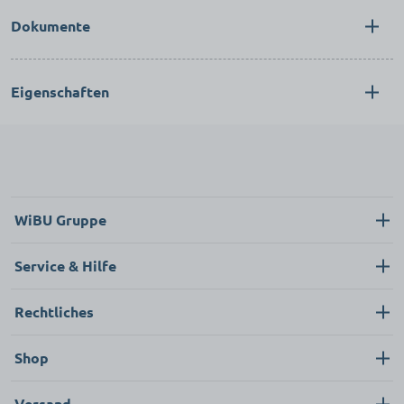
Dokumente
Eigenschaften
WiBU Gruppe
Über uns
Service & Hilfe
Karriere
Kontakt
Rechtliches
Neukunde
Impressum
Shop
FAQ
Datenschutz
Pflege & Hygiene
Versand