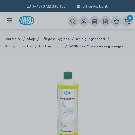
(+43) 0732 330 188
office@wibu.at
0
Startseite
/
Shop
/
Pflege & Hygiene
/
Reinigungsbedarf
/
Reinigungsmittel
/
Bodenreiniger
/
WiBUplus Feinsteinzeugreiniger