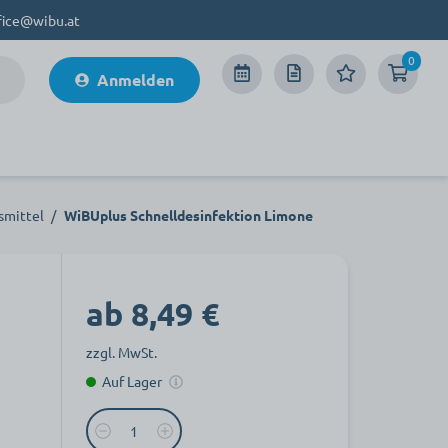
fice@wibu.at
0
Anmelden
smittel
/
WiBUplus Schnelldesinfektion Limone
ab 8,49 €
zzgl. MwSt.
Auf Lager