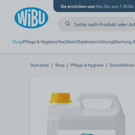
Sie erreichen uns:
Mo.-Do. von 7.30 bis 
Shop
Pflege & Hygiene
Textilien
Objekteinrichtung
Wartung &
Startseite
/
Shop
/
Pflege & Hygiene
/
Desinfektion