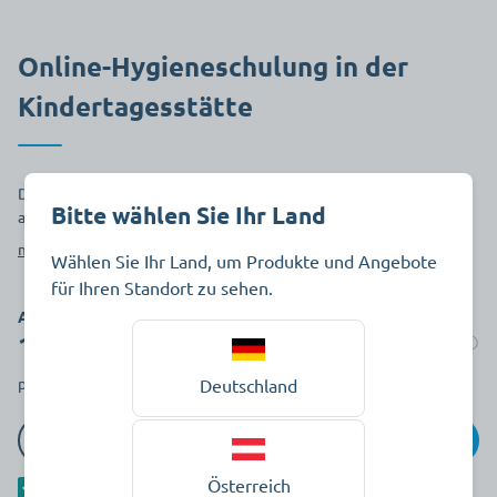
Online-Hygieneschulung in der
Kindertagesstätte
Die Inhalte der WiBU Basisschulungen Hygiene basieren auf den
Bitte wählen Sie Ihr Land
aktuellen gesetzlichen Bestimmungen und Vorgaben.
mehr anzeigen
Wählen Sie Ihr Land, um Produkte und Angebote
für Ihren Standort zu sehen.
Art.-Nr. 811157
199,00 €
Auf Lager
pro Stück zzgl. MwSt.
Deutschland
In den Warenkorb
Österreich
Als separaten Artikel hinzufügen