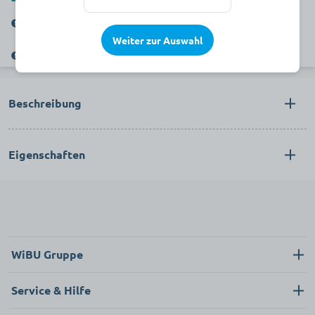
Dieser Artikel wird verkauft durch die WiBU PflegePlus GmbH.
Weiter zur Auswahl
Verkauf nur an gewerbliche Kunden. Kein Verkauf an Privatkunden.
Beschreibung
Eigenschaften
WiBU Gruppe
Über uns
Service & Hilfe
Karriere