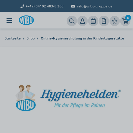
(+49) 04102 483-8 280
info@wibu-gruppe.de
0
Startseite
/
Shop
/
Online-Hygieneschulung in der Kindertagesstätte