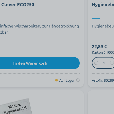
d Clever ECO250
Hygieneb
einfache Wischarbeiten, zur Händetrocknung
Hygienebeut
zbar.
22,89 €
Karton à 1000
In den Warenkorb
Auf Lager
Art.-Nr. 8028