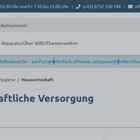
16.30 Uhr und Fr. 7.30 bis 12.00 Uhr
(+43) 0732 330 188
of
|
|
 Reparatur
Über WiBU
Themenwelten
häftsbereiche – ein Portal
Einfach, effizient, zeitsparend
Alle Infos
 Hygiene
/
Hauswirtschaft
aftliche Versorgung