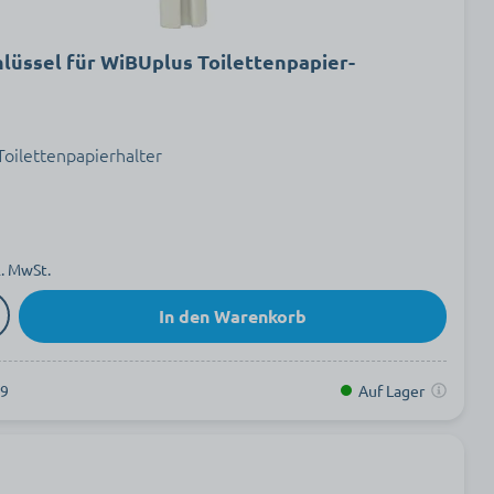
hlüssel für WiBUplus Toilettenpapier-
Toilettenpapierhalter
l. MwSt.
In den Warenkorb
29
Auf Lager