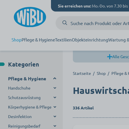
Sie erreichen uns:
Mo.-Do. von 7.30 bis 
Shop
Pflege & Hygiene
Textilien
Objekteinrichtung
Wartung &
Alle Gesc
Kategorien
Startseite
/
Shop
/
Pflege &
Pflege & Hygiene
Hauswirtsch
Handschuhe
Schutzausrüstung
Einmalhandschuhe
Körperhygiene & Pflege
Mehrweghandschuhe
Mundschutz
Nitril Handschuhe
336 Artikel
Desinfektion
Handschuhspender
Schutzkleidung
Hautintegrität
Vinyl Handschuhe
Reinigungsbedarf
Handreinigung
Desinfektionsmittel
Latex Handschuhe
Schuhüberzieher &