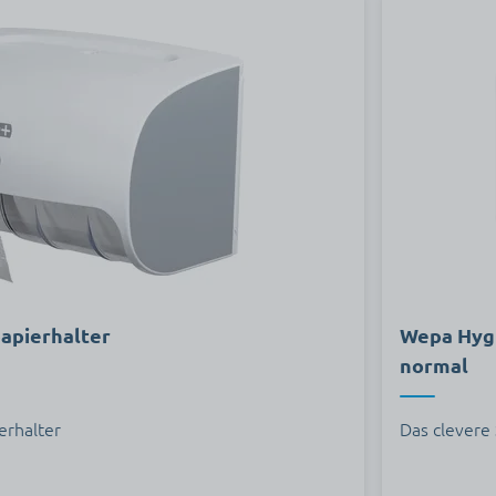
apierhalter
Wepa Hygi
normal
erhalter
Das clevere