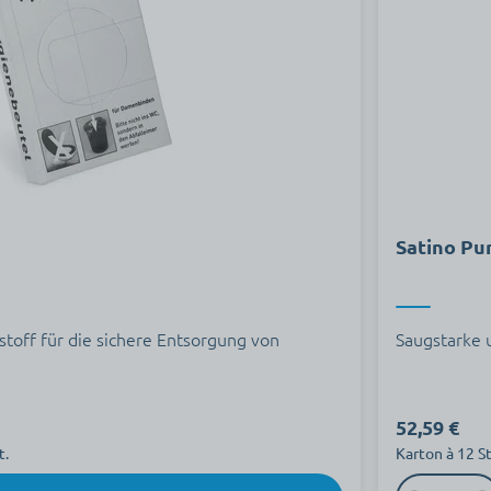
Satino Pu
toff für die sichere Entsorgung von
Saugstarke 
52,59 €
t.
Karton à 12 S