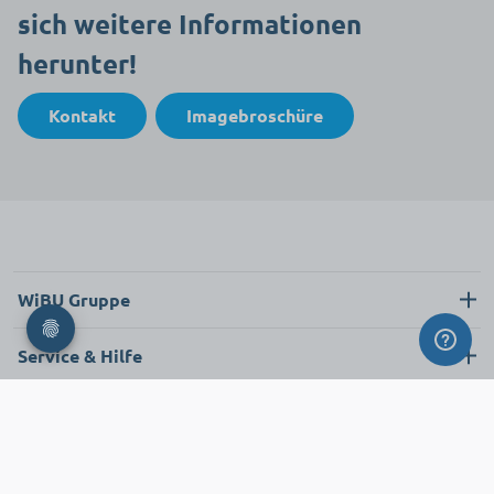
sich weitere Informationen
herunter!
Kontakt
Imagebroschüre
0
Kostenlos bestellen
WiBU Gruppe
Auswahl zurücksetzen
Über uns
Service & Hilfe
Karriere
Kontakt
Rechtliches
News
Neukunde
Impressum
Shop
FAQ
Datenschutz